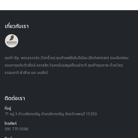
เกี่ยวกับเรา
ถุงเท้า By. wisasocks (วิสาซ็อค) ถุงเท้าเแฟชั่นโบฮีเมียน (Bohemian) ตอบโจทย์คน
ชอบการแต่งตัวสไตล์ คลาสสิก วิลเทจโอลสคูลเป็นอย่างดี ถุงเท้าคุณภาพ ด้วยวัสดุ
ธรรมชาติ ผ้าฝ้าย และ ขนสัตว์
ติดต่อเรา
ที่อยู่
71 หมู่ 3 ตำบลโคกเจริญ อำเภอโคกเจริญ จังหวัดลพบุรี 15250
โทรศัพท์
091 775 0586