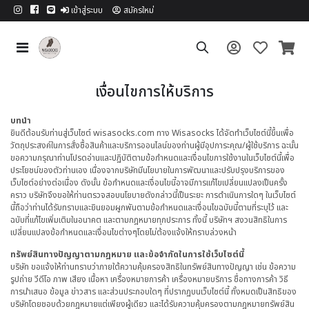
เข้าสู่ระบบ
สมัครใหม่
เงื่อนไขการให้บริการ
บทนำ
ยินดีต้อนรับท่านสู่เว็บไซต์ wisasocks.com ทาง Wisasocks ได้จัดทำเว็บไซต์นี้ขึ้นเพื่อ
วัตถุประสงค์ในการสั่งซื้อสินค้าและบริการออนไลน์ของท่านผู้มีอุปการะคุณ/ผู้ใช้บริการ ฉะนั้น
ขอความกรุณาท่านโปรดอ่านและปฏิบัติตามข้อกำหนดและเงื่อนไขการใช้งานในเว็บไซต์นี้เพื่อ
ประโยชน์ของตัวท่านเอง เนื่องจากบริษัทมีนโยบายในการพัฒนาและปรับปรุงบริการของ
เว็บไซต์อย่างต่อเนื่อง ดังนั้น ข้อกำหนดและเงื่อนไขนี้อาจมีการแก้ไขเปลี่ยนแปลงเป็นครั้ง
คราว บริษัทจึงขอให้ท่านตรวจสอบนโยบายดังกล่าวนี้เป็นระยะ การดำเนินการใดๆ ในเว็บไซต์
นี้ถือว่าท่านได้รับทราบและยินยอมผูกพันตามข้อกำหนดและเงื่อนไขฉบับนี้ตามที่ระบุไว้ และ
ฉบับที่แก้ไขเพิ่มเติมในอนาคต และตามกฎหมายทุกประการ ทั้งนี้ บริษัทฯ สงวนสิทธิในการ
เปลี่ยนแปลงข้อกำหนดและเงื่อนไขต่างๆโดยไม่ต้องแจ้งให้ทราบล่วงหน้า
ทรัพย์สินทางปัญญาตามกฎหมาย และข้อจำกัดในการใช้เว็บไซต์นี้
บริษัท ขอแจ้งให้ท่านทราบว่าภายใต้ความคุ้มครองสิทธิในทรัพย์สินทางปัญญา เช่น ข้อความ
รูปถ่าย วีดีโอ ภาพ เสียง เนื้อหา เครื่องหมายการค้า เครื่องหมายบริการ ชื่อทางการค้า วิธี
การนำเสนอ ข้อมูล ข่าวสาร และส่วนประกอบใดๆ ที่ปรากฏบนเว็บไซต์นี้ ทั้งหมดเป็นสิทธิของ
บริษัทโดยชอบด้วยกฎหมายแต่เพียงผู้เดียว และได้รับความคุ้มครองตามกฎหมายทรัพย์สิน