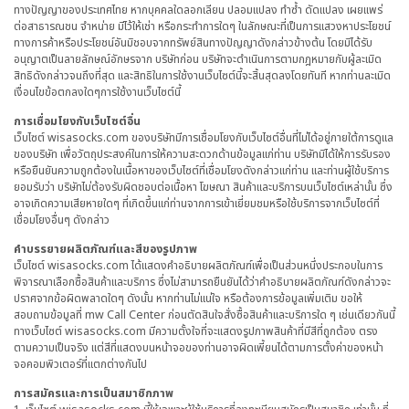
ทางปัญญาของประเทศไทย หากบุคคลใดลอกเลียน ปลอมแปลง ทำซ้ำ ดัดแปลง เผยแพร่
ต่อสาธารณชน จำหน่าย มีไว้ให้เช่า หรือกระทำการใดๆ ในลักษณะที่เป็นการแสวงหาประโยชน์
ทางการค้าหรือประโยชน์อันมิชอบจากทรัพย์สินทางปัญญาดังกล่าวข้างต้น โดยมิได้รับ
อนุญาตเป็นลายลักษณ์อักษรจาก บริษัทก่อน บริษัทจะดำเนินการตามกฎหมายกับผู้ละเมิด
สิทธิดังกล่าวจนถึงที่สุด และสิทธิในการใช้งานเว็บไซต์นี้จะสิ้นสุดลงโดยทันที หากท่านละเมิด
เงื่อนไขข้อตกลงใดๆการใช้งานเว็บไซต์นี้
การเชื่อมโยงกับเว็บไซต์อื่น
เว็บไซต์ wisasocks.com ของบริษัทมีการเชื่อมโยงกับเว็บไซต์อื่นที่ไม่ได้อยู่ภายใต้การดูแล
ของบริษัท เพื่อวัตถุประสงค์ในการให้ความสะดวกด้านข้อมูลแก่ท่าน บริษัทมิได้ให้การรับรอง
หรือยืนยันความถูกต้องในเนื้อหาของเว็บไซต์ที่เชื่อมโยงดังกล่าวแก่ท่าน และท่านผู้ใช้บริการ
ยอมรับว่า บริษัทไม่ต้องรับผิดชอบต่อเนื้อหา โฆษณา สินค้าและบริการบนเว็บไซต์เหล่านั้น ซึ่ง
อาจเกิดความเสียหายใดๆ ที่เกิดขึ้นแก่ท่านจากการเข้าเยี่ยมชมหรือใช้บริการจากเว็บไซต์ที่
เชื่อมโยงอื่นๆ ดังกล่าว
คำบรรยายผลิตภัณฑ์และสีของรูปภาพ
เว็บไซต์ wisasocks.com ได้แสดงคำอธิบายผลิตภัณฑ์เพื่อเป็นส่วนหนึ่งประกอบในการ
พิจารณาเลือกซื้อสินค้าและบริการ ซึ่งไม่สามารถยืนยันได้ว่าคำอธิบายผลิตภัณฑ์ดังกล่าวจะ
ปราศจากข้อผิดพลาดใดๆ ดังนั้น หากท่านไม่แน่ใจ หรือต้องการข้อมูลเพิ่มเติม ขอให้
สอบถามข้อมูลที่ mw Call Center ก่อนตัดสินใจสั่งซื้อสินค้าและบริการใด ๆ เช่นเดียวกันนี้
ทางเว็บไซต์ wisasocks.com มีความตั้งใจที่จะแสดงรูปภาพสินค้าที่มีสีที่ถูกต้อง ตรง
ตามความเป็นจริง แต่สีที่แสดงบนหน้าจอของท่านอาจผิดเพี้ยนได้ตามการตั้งค่าของหน้า
จอคอมพิวเตอร์ที่แตกต่างกันไป
การสมัครและการเป็นสมาชิกภาพ