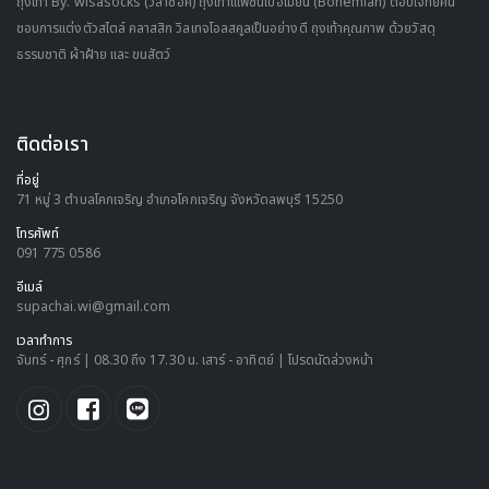
ถุงเท้า By. wisasocks (วิสาซ็อค) ถุงเท้าเแฟชั่นโบฮีเมียน (Bohemian) ตอบโจทย์คน
ชอบการแต่งตัวสไตล์ คลาสสิก วิลเทจโอลสคูลเป็นอย่างดี ถุงเท้าคุณภาพ ด้วยวัสดุ
ธรรมชาติ ผ้าฝ้าย และ ขนสัตว์
ติดต่อเรา
ที่อยู่
71 หมู่ 3 ตำบลโคกเจริญ อำเภอโคกเจริญ จังหวัดลพบุรี 15250
โทรศัพท์
091 775 0586
อีเมล์
supachai.wi@gmail.com
เวลาทำการ
จันทร์ - ศุกร์ | 08.30 ถึง 17.30 น. เสาร์ - อาทิตย์ | โปรดนัดล่วงหน้า